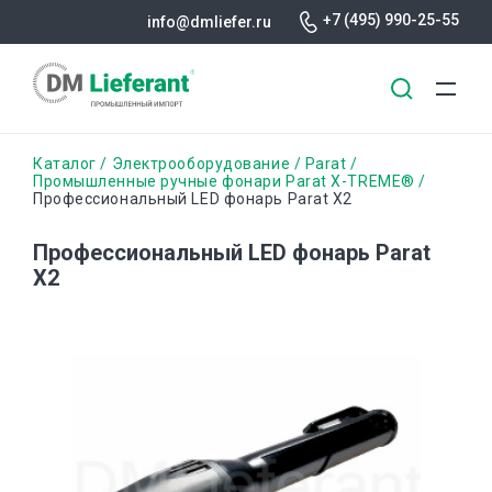
+7 (495) 990-25-55
info@dmliefer.ru
Перейти
Строка
Каталог
Электрооборудование
Parat
к
Промышленные ручные фонари Parat X-TREME®
Профессиональный LED фонарь Parat X2
основному
навигации
содержанию
Профессиональный LED фонарь Parat
X2