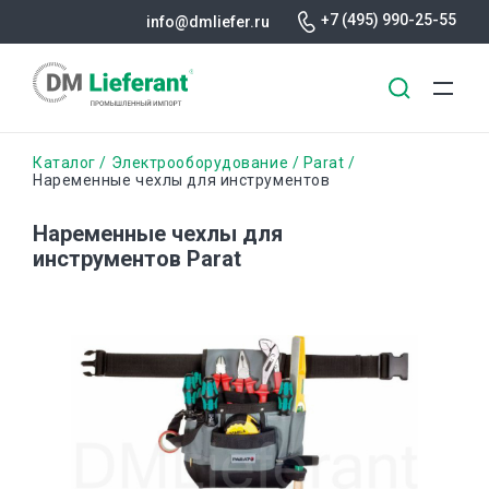
+7 (495) 990-25-55
info@dmliefer.ru
Перейти
Строка
Каталог
Электрооборудование
Parat
к
Наременные чехлы для инструментов
основному
навигации
содержанию
Наременные чехлы для
инструментов Parat