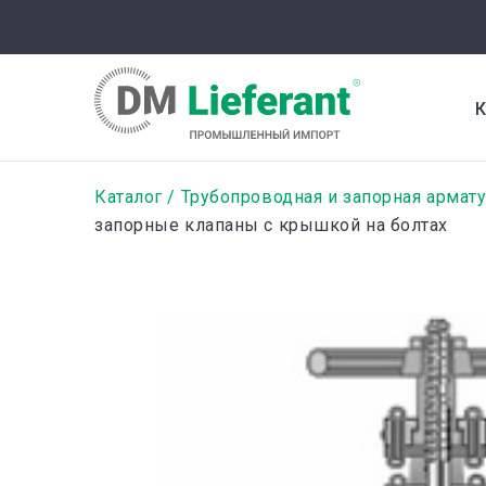
Перейти
к
основному
содержанию
К
Строка
Каталог
Трубопроводная и запорная армат
запорные клапаны с крышкой на болтах
навигации