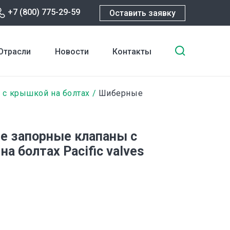
+7 (800) 775-29-59
Оставить заявку
Введите
Отрасли
Новости
Контакты
ключевы
слова
для
 с крышкой на болтах
Шиберные
поиска
 запорные клапаны с
а болтах Pacific valves