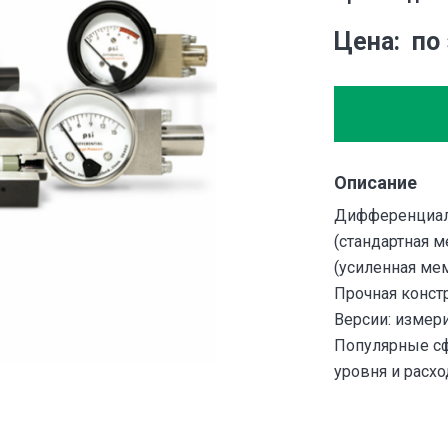
Цена
по
Описание
Дифференциаль
(стандартная м
(усиленная мем
Прочная конст
Версии: измери
Популярные сф
уровня и расхо