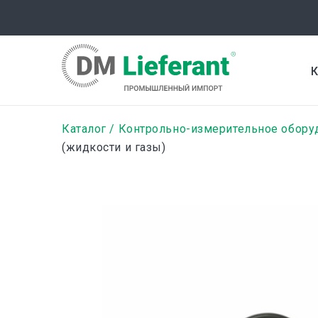
Перейти
к
основному
содержанию
К
Строка
Каталог
Контрольно-измерительное обору
(жидкости и газы)
навигации