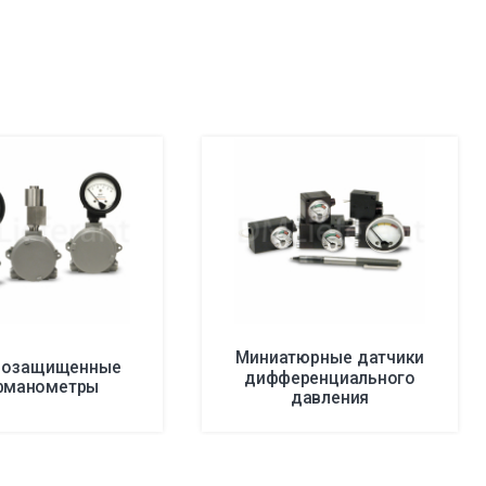
Миниатюрные датчики
возащищенные
дифференциального
фманометры
давления