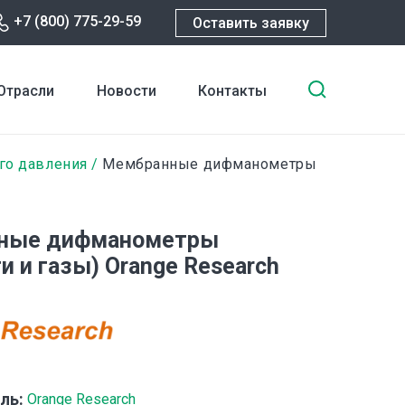
+7 (800) 775-29-59
Оставить заявку
Введите
Отрасли
Новости
Контакты
ключевы
слова
для
го давления
Мембранные дифманометры
поиска
ные дифманометры
и и газы) Orange Research
ль:
Orange Research