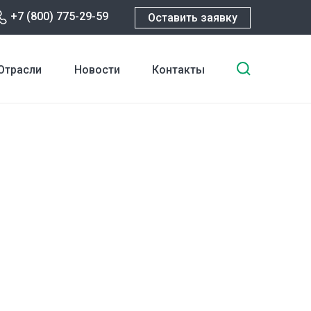
+7 (800) 775-29-59
Оставить заявку
Введите
Отрасли
Новости
Контакты
ключевы
слова
для
поиска