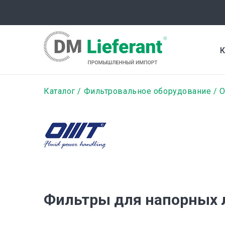
Перейти
к
основному
содержанию
К
Строка
Каталог
Фильтровальное оборудование
навигации
Фильтры для напорных 