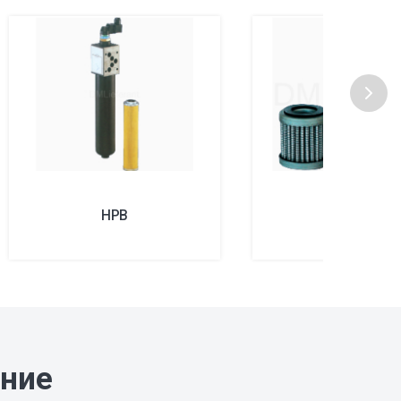
HPB
MHP
ание