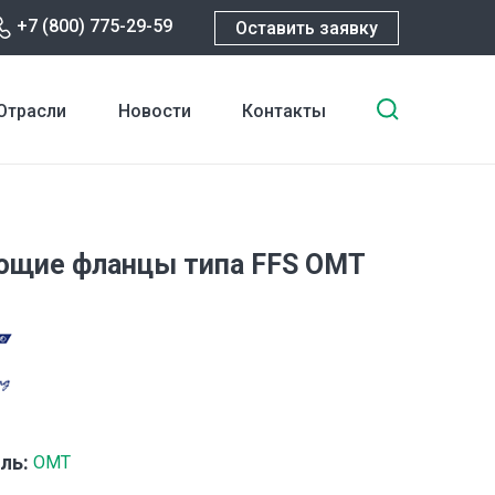
+7 (800) 775-29-59
Оставить заявку
Введите
Отрасли
Новости
Контакты
ключевы
слова
для
поиска
ющие фланцы типа FFS OMT
ль:
OMT