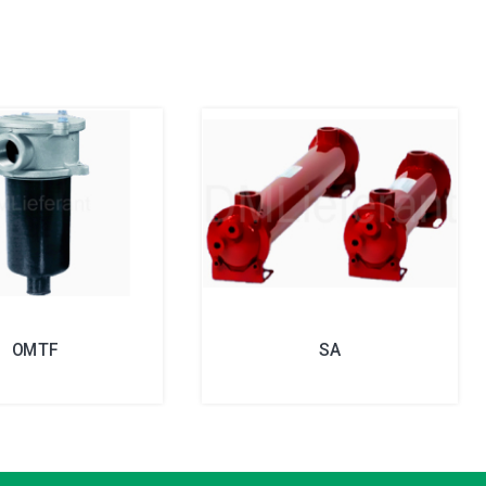
OMTF
SA