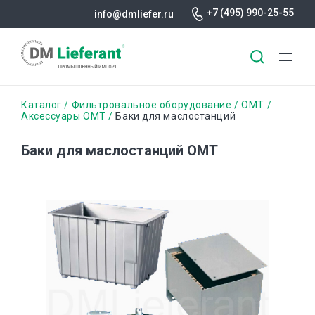
+7 (495) 990-25-55
info@dmliefer.ru
Перейти
Строка
Каталог
Фильтровальное оборудование
OMT
к
Аксессуары OMT
Баки для маслостанций
основному
навигации
содержанию
Баки для маслостанций OMT