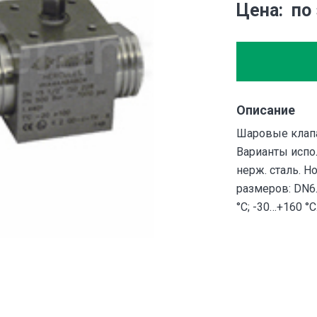
Цена
по
Описание
Шаровые клапа
Варианты испол
нерж. сталь. 
размеров: DN6…
°С; -30…+160 °С