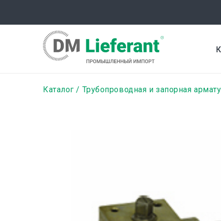
Перейти
к
основному
содержанию
К
Строка
Каталог
Трубопроводная и запорная армат
навигации