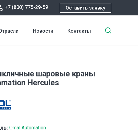
+7 (800) 775-29-59
Оставить заявку
Введите
Отрасли
Новости
Контакты
ключевы
слова
для
поиска
икличные шаровые краны
omation Hercules
ль:
Omal Automation