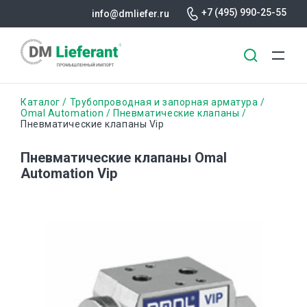
+7 (495) 990-25-55
info@dmliefer.ru
Перейти
Строка
Каталог
Трубопроводная и запорная арматура
к
Omal Automation
Пневматические клапаны
Пневматические клапаны Vip
основному
навигации
содержанию
Пневматические клапаны Omal
Automation Vip