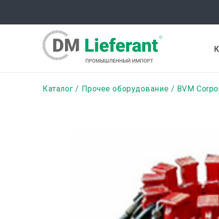
Перейти
к
основному
содержанию
К
Строка
Каталог
Прочее оборудование
BVM Corpor
навигации