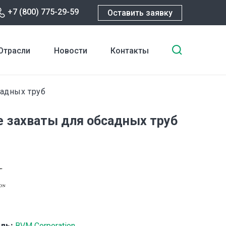
+7 (800) 775-29-59
Оставить заявку
Введите
Отрасли
Новости
Контакты
ключевы
слова
для
адных труб
поиска
 захваты для обсадных труб
ль:
BVM Corporation