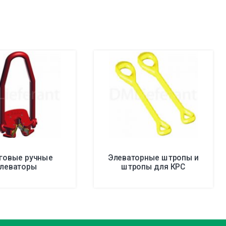
говые ручные
Элеваторные штропы и
леваторы
штропы для КРС