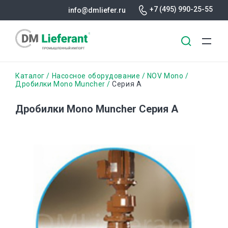
+7 (495) 990-25-55
info@dmliefer.ru
Перейти
Строка
Каталог
Насосное оборудование
NOV Mono
к
Дробилки Mono Muncher
Серия A
основному
навигации
содержанию
Дробилки Mono Muncher Серия A