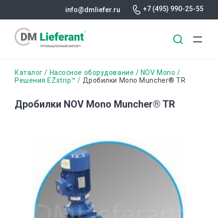
+7 (495) 990-25-55
info@dmliefer.ru
Перейти
Строка
Каталог
Насосное оборудование
NOV Mono
к
Решения EZstrip™
Дробилки Mono Muncher® TR
основному
навигации
содержанию
Дробилки NOV Mono Muncher® TR