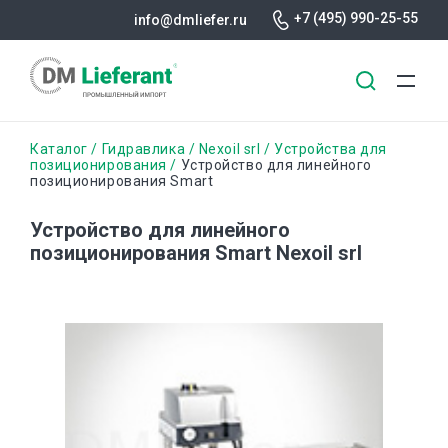
+7 (495) 990-25-55
info@dmliefer.ru
Перейти
Строка
Каталог
Гидравлика
Nexoil srl
Устройства для
к
позиционирования
Устройство для линейного
позиционирования Smart
основному
навигации
содержанию
Устройство для линейного
позиционирования Smart Nexoil srl