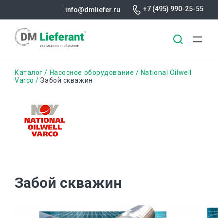
+7 (495) 990-25-55
info@dmliefer.ru
Перейти
Строка
Каталог
Насосное оборудование
National Oilwell
к
Varco
Забой скважин
основному
навигации
содержанию
Забой скважин