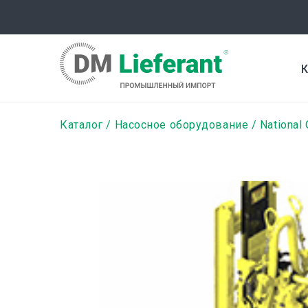
Перейти
к
основному
содержанию
К
Строка
Каталог
Насосное оборудование
National 
навигации