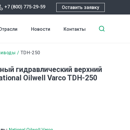
+7 (800) 775-29-59
Оставить заявку
Введите
Отрасли
Новости
Контакты
ключевы
слова
для
риводы
TDH-250
поиска
ный гидравлический верхний
tional Oilwell Varco TDH-250
ль:
National Oilwell Varco