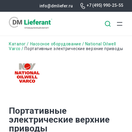
+7 (495) 990-25-55
info@dmliefer.ru
Перейти
Строка
Каталог
Насосное оборудование
National Oilwell
к
Varco
Портативные электрические верхние приводы
основному
навигации
содержанию
Портативные
электрические верхние
приводы