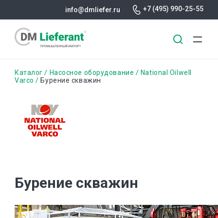
+7 (495) 990-25-55
info@dmliefer.ru
Перейти
Строка
Каталог
Насосное оборудование
National Oilwell
к
Varco
Бурение скважин
основному
навигации
содержанию
Бурение скважин