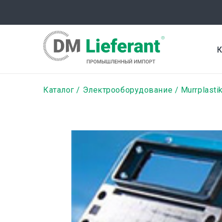
Перейти
к
основному
содержанию
К
Строка
Каталог
Электрооборудование
Murrplasti
навигации