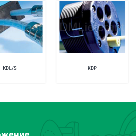
KDL/S
KDP
ожение