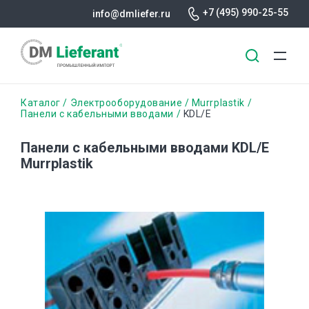
+7 (495) 990-25-55
info@dmliefer.ru
Перейти
Строка
Каталог
Электрооборудование
Murrplastik
к
Панели с кабельными вводами
KDL/E
основному
навигации
содержанию
Панели с кабельными вводами KDL/E
Murrplastik