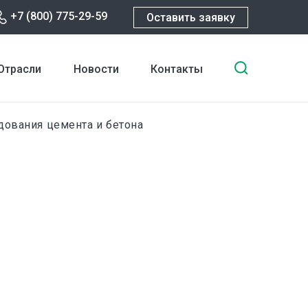
+7 (800) 775-29-59
Оставить заявку
Введите
Отрасли
Новости
Контакты
ключевы
слова
для
ования цемента и бетона
поиска