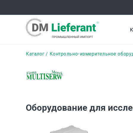
Перейти
к
основному
содержанию
К
Строка
Каталог
Контрольно-измерительное обору
навигации
Оборудование для иссле