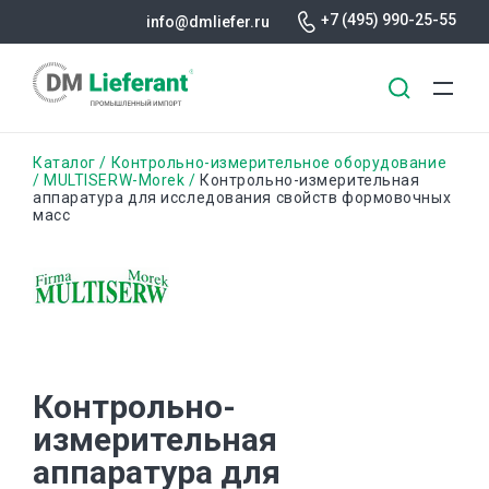
+7 (495) 990-25-55
info@dmliefer.ru
Перейти
Строка
Каталог
Контрольно-измерительное оборудование
к
MULTISERW-Morek
Контрольно-измерительная
аппаратура для исследования свойств формовочных
основному
навигации
масс
содержанию
Контрольно-
измерительная
аппаратура для