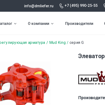
+7 (495) 990-25-55
info@dmliefer.ru
аталог
О компании
Производители
-регулирующая арматура
Mud King
серия G
Элеватор
Производите