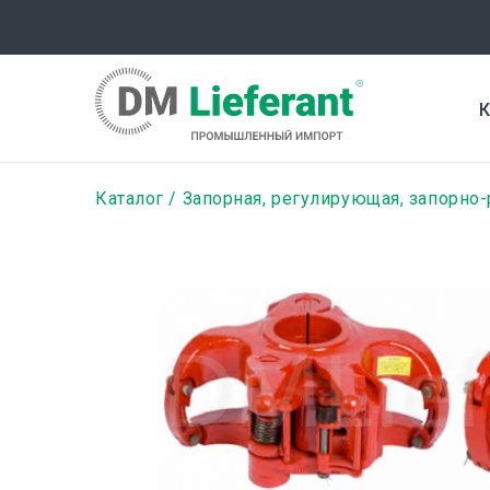
Перейти
к
основному
содержанию
К
Строка
Каталог
Запорная, регулирующая, запорно
навигации