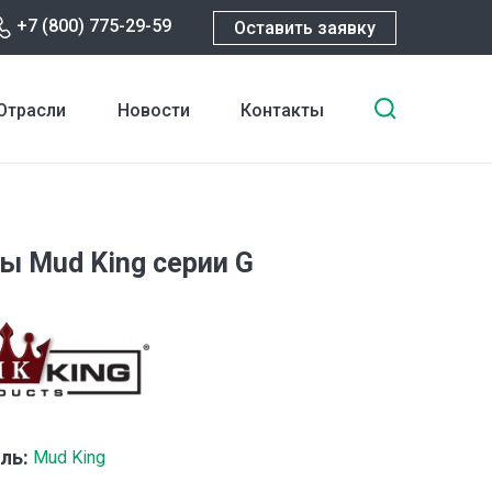
+7 (800) 775-29-59
Оставить заявку
Введите
Отрасли
Новости
Контакты
ключевы
слова
для
поиска
ы Mud King серии G
ль:
Mud King