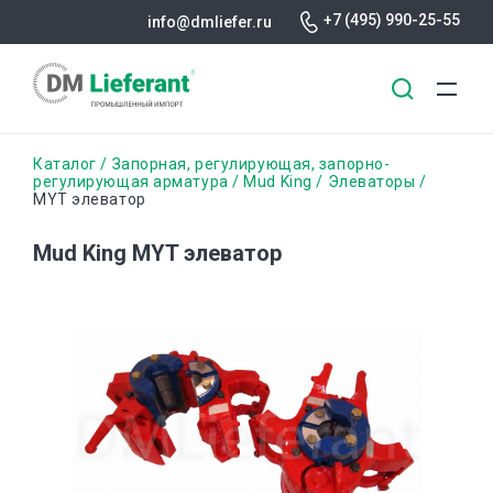
+7 (495) 990-25-55
info@dmliefer.ru
Перейти
Строка
Каталог
Запорная, регулирующая, запорно-
к
регулирующая арматура
Mud King
Элеваторы
MYT элеватор
основному
навигации
содержанию
Mud King MYT элеватор