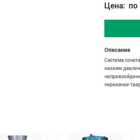
Цена
по
Описание
Cистема сочет
низким давлен
непревзойденн
перекачке твер