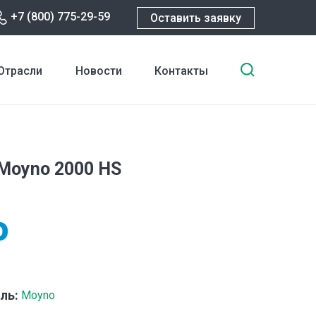
+7 (800) 775-29-59
Оставить заявку
Введите
Отрасли
Новости
Контакты
ключевы
слова
для
поиска
Moyno 2000 HS
ль:
Moyno