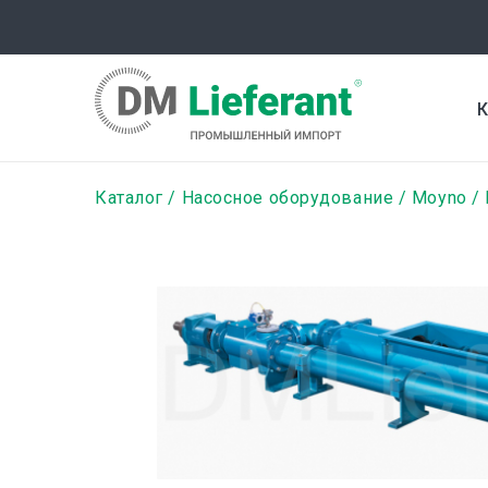
Перейти
к
основному
содержанию
К
Строка
Каталог
Насосное оборудование
Moyno
навигации