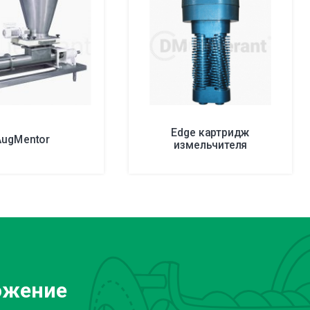
Edge картридж
AugMentor
измельчителя
ожение