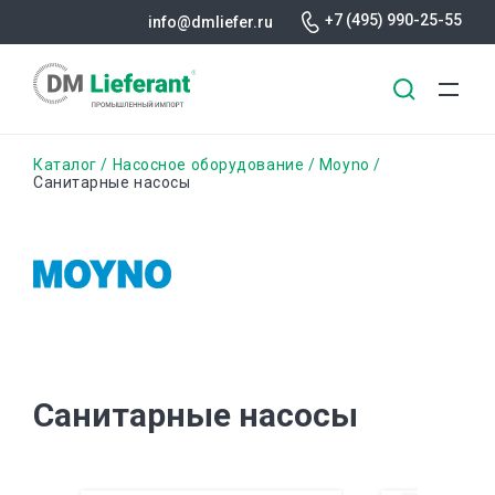
+7 (495) 990-25-55
info@dmliefer.ru
Перейти
Строка
Каталог
Насосное оборудование
Moyno
к
Санитарные насосы
основному
навигации
содержанию
Санитарные насосы