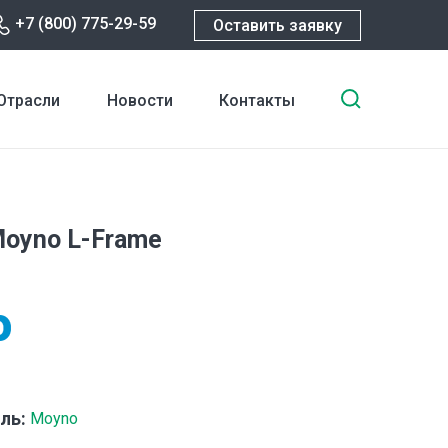
+7 (800) 775-29-59
Оставить заявку
Введите
Отрасли
Новости
Контакты
ключевы
слова
для
поиска
oyno L-Frame
ль:
Moyno