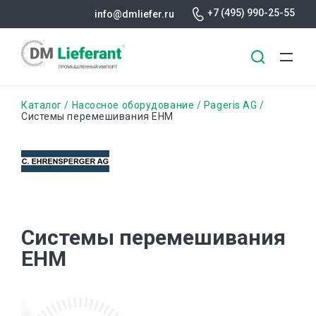
+7 (495) 990-25-55
info@dmliefer.ru
Перейти
Строка
Каталог
Насосное оборудование
Pageris AG
к
Системы перемешивания EHM
основному
навигации
содержанию
Системы перемешивания
EHM