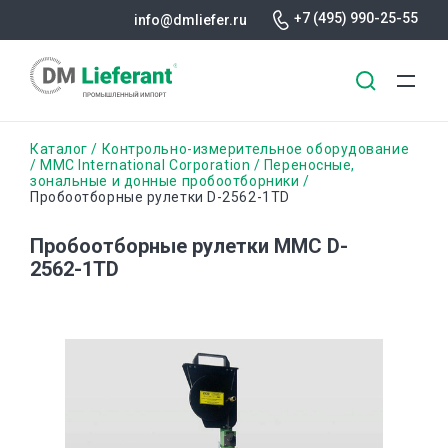
+7 (495) 990-25-55
info@dmliefer.ru
Перейти
Строка
Каталог
Контрольно-измерительное оборудование
к
MMC International Corporation
Переносные,
зональные и донные пробоотборники
основному
навигации
Пробоотборные рулетки D-2562-1TD
содержанию
Пробоотборные рулетки MMC D-
2562-1TD