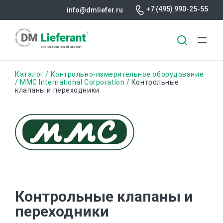
+7 (495) 990-25-55
info@dmliefer.ru
Перейти
Строка
Каталог
Контрольно-измерительное оборудование
к
MMC International Corporation
Контрольные
клапаны и переходники
основному
навигации
содержанию
Контрольные клапаны и
переходники