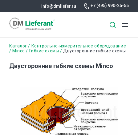
+7 (495) 990-25-55
info@dmliefer.ru
Перейти
Строка
Каталог
Контрольно-измерительное оборудование
к
Minco
Гибкие схемы
Двусторонние гибкие схемы
основному
навигации
содержанию
Двусторонние гибкие схемы Minco