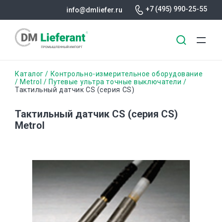
+7 (495) 990-25-55
info@dmliefer.ru
Перейти
Строка
Каталог
Контрольно-измерительное оборудование
к
Metrol
Путевые ультра точные выключатели
Тактильный датчик CS (серия CS)
основному
навигации
содержанию
Тактильный датчик CS (серия CS)
Metrol