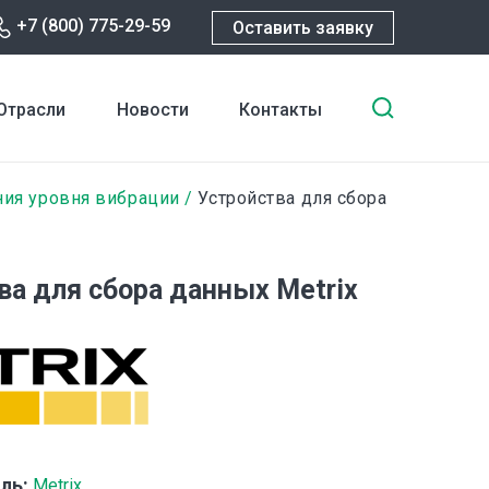
+7 (800) 775-29-59
Оставить заявку
Введите
Отрасли
Новости
Контакты
ключевы
слова
для
ния уровня вибрации
Устройства для сбора
поиска
ва для сбора данных Metrix
ль:
Metrix