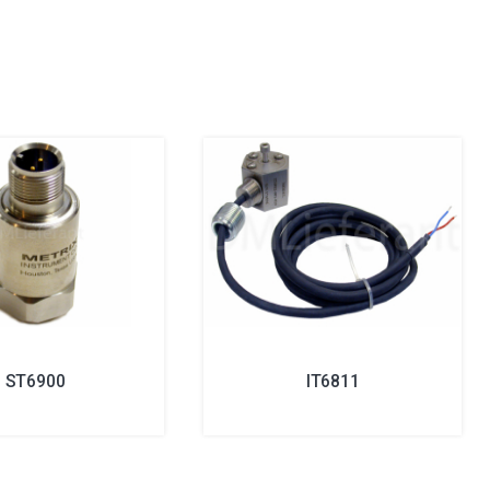
ST6900
IT6811