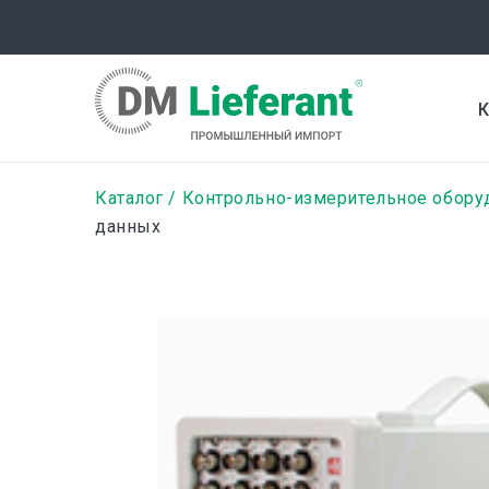
Перейти
к
основному
содержанию
К
Строка
Каталог
Контрольно-измерительное обору
данных
навигации