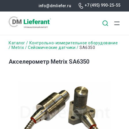
+7 (495) 990-25-55
info@dmliefer.ru
Перейти
Строка
Каталог
Контрольно-измерительное оборудование
к
Metrix
Сейсмические датчики
SA6350
основному
навигации
содержанию
Акселерометр Metrix SA6350