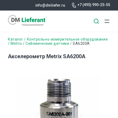
+7 (495) 990-25-55
info@dmliefer.ru
Перейти
Строка
Каталог
Контрольно-измерительное оборудование
к
Metrix
Сейсмические датчики
SA6200A
основному
навигации
содержанию
Акселерометр Metrix SA6200A