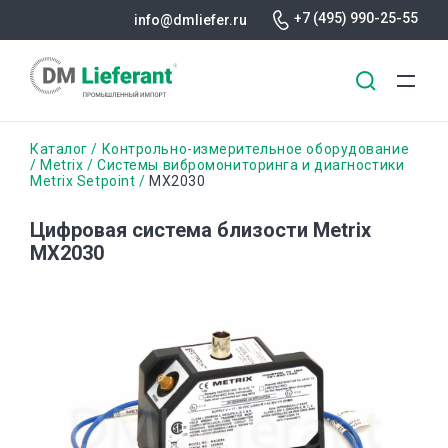
+7 (495) 990-25-55
info@dmliefer.ru
Перейти
Строка
Каталог
Контрольно-измерительное оборудование
к
Metrix
Системы вибромониторинга и диагностики
Metrix Setpoint
MX2030
основному
навигации
содержанию
Цифровая система близости Metrix
MX2030