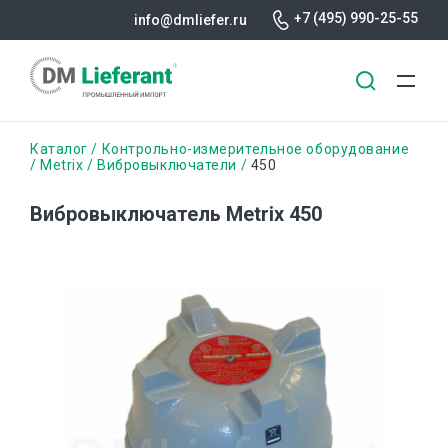
+7 (495) 990-25-55
info@dmliefer.ru
Перейти
Строка
Каталог
Контрольно-измерительное оборудование
к
Metrix
Вибровыключатели
450
основному
навигации
содержанию
Вибровыключатель Metrix 450