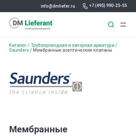
+7 (495) 990-25-55
info@dmliefer.ru
Перейти
Строка
Каталог
Трубопроводная и запорная арматура
к
Saunders
Мембранные асептические клапаны
основному
навигации
содержанию
Мембранные