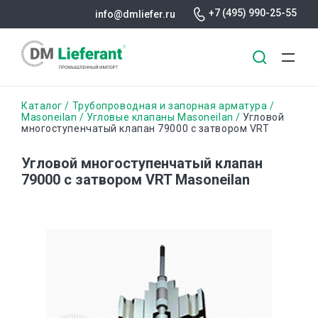
+7 (495) 990-25-55
info@dmliefer.ru
Перейти
Строка
Каталог
Трубопроводная и запорная арматура
к
Masoneilan
Угловые клапаны Masoneilan
Угловой
многоступенчатый клапан 79000 с затвором VRT
основному
навигации
содержанию
Угловой многоступенчатый клапан
79000 с затвором VRT Masoneilan