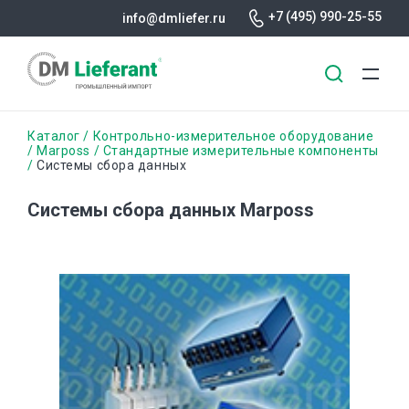
+7 (495) 990-25-55
info@dmliefer.ru
Перейти
Строка
Каталог
Контрольно-измерительное оборудование
к
Marposs
Стандартные измерительные компоненты
Системы сбора данных
основному
навигации
содержанию
Системы сбора данных Marposs