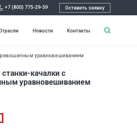
+7 (800) 775-29-59
Оставить заявку
Введите
Отрасли
Новости
Контакты
ключевы
слова
для
 кривошипным уравновешиванием
поиска
станки-качалки с
пным уравновешиванием