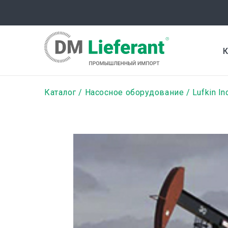
Перейти
к
основному
содержанию
К
Строка
Каталог
Насосное оборудование
Lufkin In
навигации