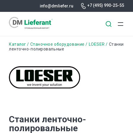
+7 (495) 990-25-55
info@dmliefer.ru
Перейти
Строка
Каталог
Станочное оборудование
LOESER
Станки
к
ленточно-полировальные
основному
навигации
содержанию
Станки ленточно-
полировальные