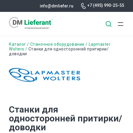
+7 (495) 990-25-55
info@dmliefer.ru
Перейти
Строка
Каталог
Станочное оборудование
Lapmaster
к
Wolters
Станки для односторонней притирки/
доводки
основному
навигации
содержанию
Станки для
односторонней притирки/
доводки