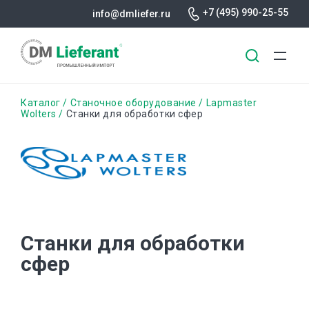
+7 (495) 990-25-55
info@dmliefer.ru
Перейти
Строка
Каталог
Станочное оборудование
Lapmaster
к
Wolters
Станки для обработки сфер
основному
навигации
содержанию
Станки для обработки
сфер