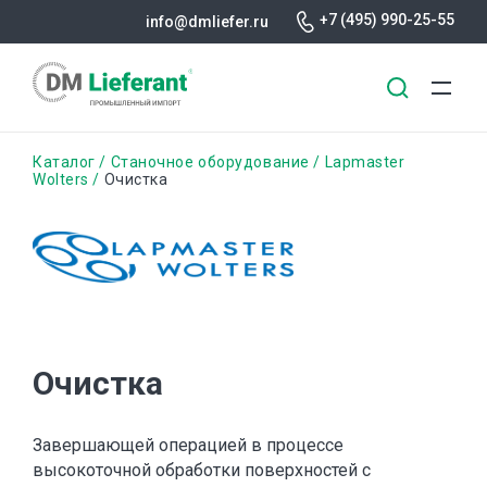
+7 (495) 990-25-55
info@dmliefer.ru
Перейти
Строка
Каталог
Станочное оборудование
Lapmaster
к
Wolters
Очистка
основному
навигации
содержанию
Очистка
Завершающей операцией в процессе
высокоточной обработки поверхностей с