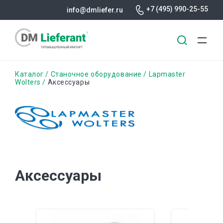
+7 (495) 990-25-55
info@dmliefer.ru
Перейти
Строка
Каталог
Станочное оборудование
Lapmaster
к
Wolters
Аксессуары
основному
навигации
содержанию
Аксессуары