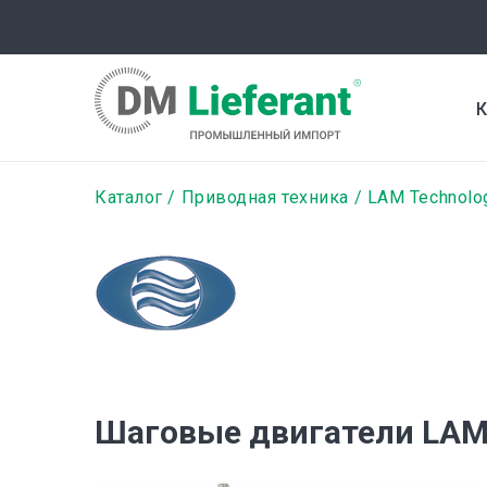
Перейти
к
основному
содержанию
К
Строка
Каталог
Приводная техника
LAM Technolo
навигации
Шаговые двигатели LAM 