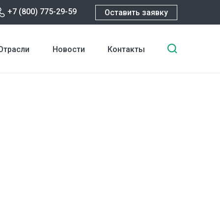
+7 (800) 775-29-59
Оставить заявку
Введите
Отрасли
Новости
Контакты
ключевы
слова
для
поиска