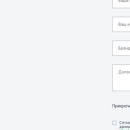
Прикреп
Cогла
данны