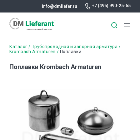
+7 (495) 990-25-55
info@dmliefer.ru
Перейти
Строка
Каталог
Трубопроводная и запорная арматура
к
Krombach Armaturen
Поплавки
основному
навигации
содержанию
Поплавки Krombach Armaturen