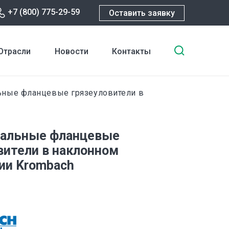
+7 (800) 775-29-59
Оставить заявку
Введите
Отрасли
Новости
Контакты
ключевы
слова
для
ьные фланцевые грязеуловители в
поиска
тальные фланцевые
вители в наклонном
ии Krombach