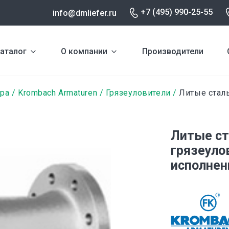
+7 (495) 990-25-55
info@dmliefer.ru
аталог
О компании
Производители
ура
Krombach Armaturen
Грязеуловители
Литые стал
Литые с
грязеуло
исполнен