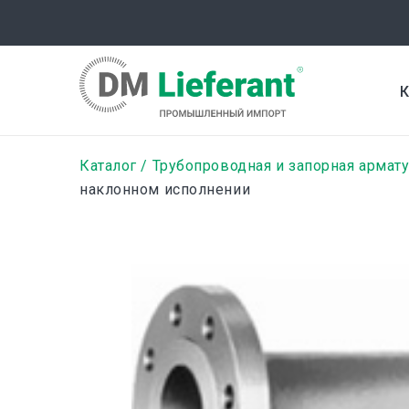
Перейти
к
основному
содержанию
К
Строка
Каталог
Трубопроводная и запорная армат
наклонном исполнении
навигации