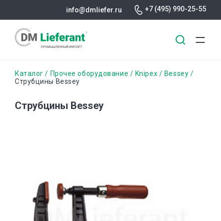
+7 (495) 990-25-55
info@dmliefer.ru
Перейти
Строка
Каталог
Прочее оборудование
Knipex
Bessey
к
Струбцины Bessey
основному
навигации
содержанию
Струбцины Bessey