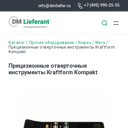
+7 (495) 990-25-55
info@dmliefer.ru
Перейти
Строка
Каталог
Прочее оборудование
Knipex
Wera
к
Прецизионные отверточные инструменты Kraftform
Kompakt
основному
навигации
содержанию
Прецизионные отверточные
инструменты Kraftform Kompakt